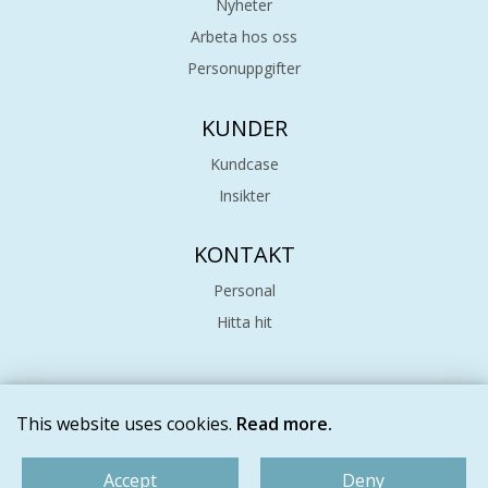
Nyheter
Arbeta hos oss
Personuppgifter
KUNDER
Kundcase
Insikter
KONTAKT
Personal
Hitta hit
This website uses cookies.
Read more.
© IDATA 2026
|
Sekretess och cookies
Accept
Deny